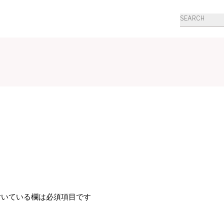
商
品
検
索
いている欄は必須項目です