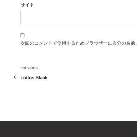
サイト
次回のコメントで使用するためブラウザーに自分の名前
投
Previous
PREVIOUS
稿
Post
Lottus Black
ナ
ビ
ゲ
ー
シ
ョ