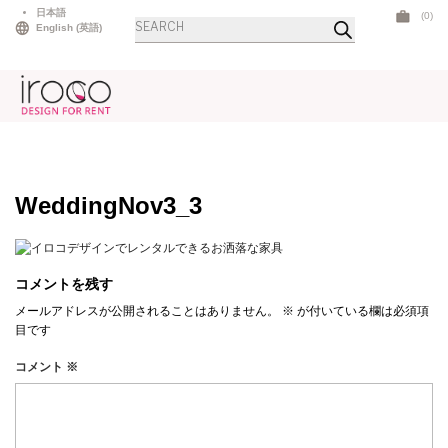
Skip
日本語
(0)
商
to
English
(
英語
)
品
検
content
索
WeddingNov3_3
コメントを残す
メールアドレスが公開されることはありません。
※
が付いている欄は必須項
目です
コメント
※