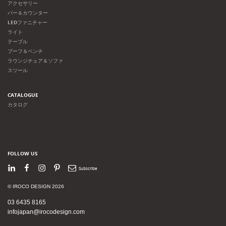
アクセサリー
バー＆カウンター
LEDファニチャー
ライト
テーブル
プーフ＆ベンチ
ラウンジチェア＆ソファ
スツール
CATALOGUE
カタログ
FOLLOW US
LinkedIn
Facebook
Instagram
Pinterest
Newsletter
© IROCO DESIGN 2026
03 6435 8165
infojapan@irocodesign.com