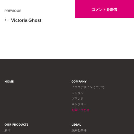
投
Previous
PREVIOUS
Post
稿
Victoria Ghost
ナ
ビ
ゲ
ー
HOME
COMPANY
シ
イロコデザインについて
レンタル
ョ
ブランド
ギャラリー
ン
お問い合わせ
OUR PRODUCTS
LEGAL
新作
規約と条件