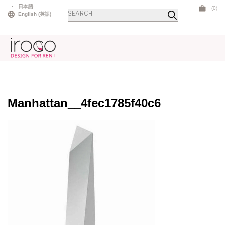
Skip
日本語
(0)
商
to
English
(
英語
)
品
検
content
索
Manhattan__4fec1785f40c6