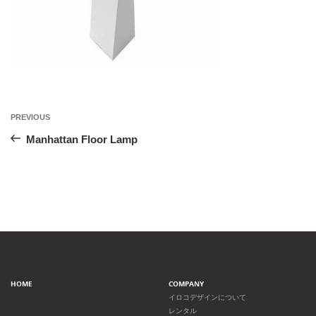
投
Previous
PREVIOUS
Post
稿
Manhattan Floor Lamp
ナ
ビ
ゲ
ー
HOME
COMPANY
シ
イロコデザインについて
レンタル