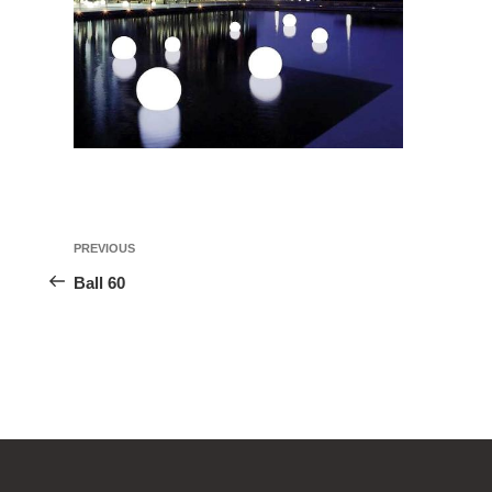
投
Previous
PREVIOUS
稿
Post
Ball 60
ナ
ビ
ゲ
ー
シ
ョ