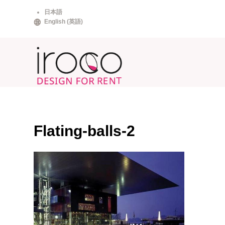
Skip
日本語
to
English
(
英語
)
content
Flating-balls-2