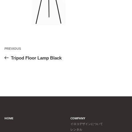
投
Previous
PREVIOUS
Post
稿
Tripod Floor Lamp Black
ナ
ビ
ゲ
ー
HOME
COMPANY
シ
イロコデザインについて
レンタル