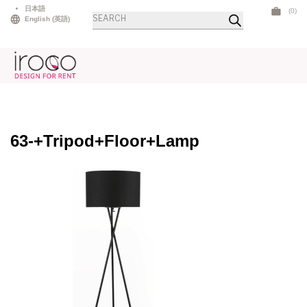
Skip
日本語
(0)
商
to
English
(
英語
)
品
検
content
索
63-+Tripod+Floor+Lamp