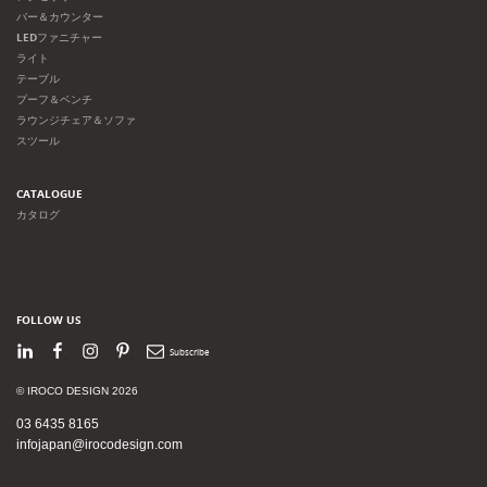
バー＆カウンター
LEDファニチャー
ライト
テーブル
プーフ＆ベンチ
ラウンジチェア＆ソファ
スツール
CATALOGUE
カタログ
FOLLOW US
LinkedIn
Facebook
Instagram
Pinterest
Newsletter
© IROCO DESIGN 2026
03 6435 8165
infojapan@irocodesign.com