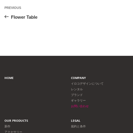
投
Previous
PREVIOUS
Post
稿
Flower Table
ナ
ビ
ゲ
ー
HOME
COMPANY
シ
イロコデザインについて
レンタル
ョ
ブランド
ギャラリー
ン
お問い合わせ
OUR PRODUCTS
LEGAL
新作
規約と条件
アクセサリー