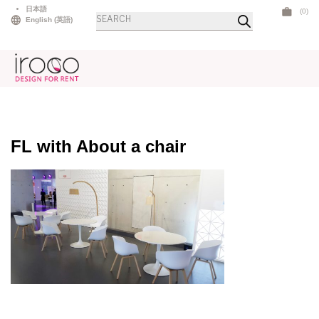
Skip
日本語
(0)
商
to
English
(
英語
)
品
検
content
索
FL with About a chair