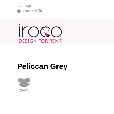
Skip
日本語
to
English
(
英語
)
content
Peliccan Grey
投