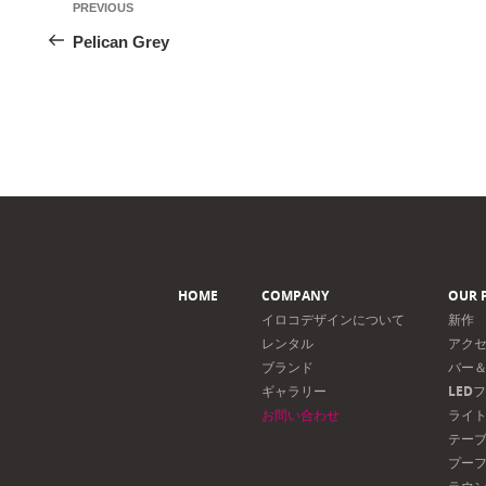
Previous
PREVIOUS
稿
Post
Pelican Grey
ナ
ビ
ゲ
ー
シ
ョ
ン
HOME
COMPANY
OUR 
イロコデザインについて
新作
レンタル
アク
ブランド
バー
ギャラリー
LED
お問い合わせ
ライ
テー
プー