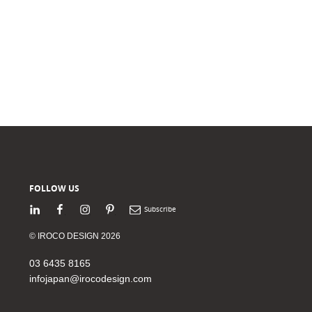
FOLLOW US
LinkedIn
Facebook
Instagram
Pinterest
Newsletter
© IROCO DESIGN 2026
03 6435 8165
infojapan@irocodesign.com