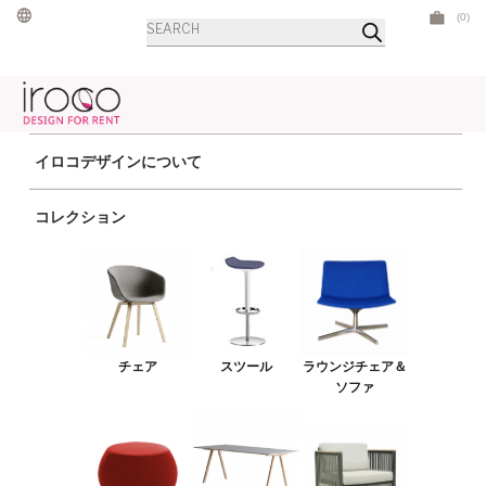
Skip
(0)
商
to
品
検
content
索
イロコデザインについて
コレクション
ANZ
投
Previous
PREVIOUS
Post
稿
Landmark
チェア
スツール
ラウンジチェア＆
ソファ
ナ
Next
NEXT
Post
Dom
ビ