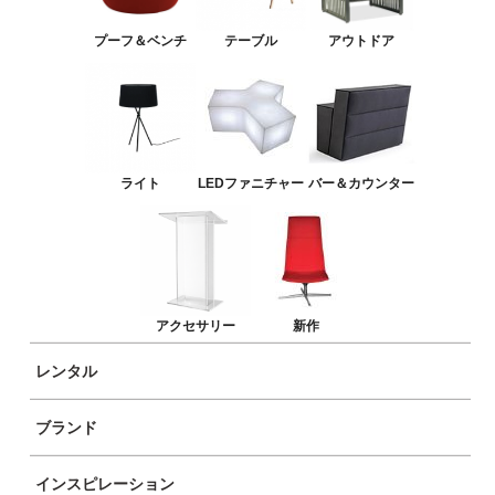
ゲ
プーフ＆ベンチ
テーブル
アウトドア
ー
シ
ョ
HOME
COMPANY
ライト
LEDファニチャー
バー＆カウンター
ン
イロコデザインについて
レンタル
ブランド
ギャラリー
お問い合わせ
アクセサリー
新作
OUR PRODUCTS
LEGAL
新作
規約と条件
レンタル
アクセサリー
バー＆カウンター
LEDファニチャー
ブランド
ライト
テーブル
プーフ＆ベンチ
インスピレーション