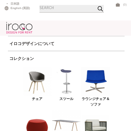
Skip
日本語
(0)
商
to
English
(
英語
)
品
検
content
索
イロコデザインについて
ホーム
>
スツール
> ババール
コレクション
チェア
スツール
ラウンジチェア＆ソファ
プーフ＆ベンチ
チェア
スツール
ラウンジチェア＆
テーブル
ソファ
アウトドア
ライト
LEDファニチャー