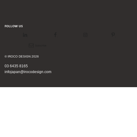
FOLLOW US
LinkedIn
Facebook
Instagram
Pinterest
Newsletter
© IROCO DESIGN 2026
03 6435 8165
infojapan@irocodesign.com