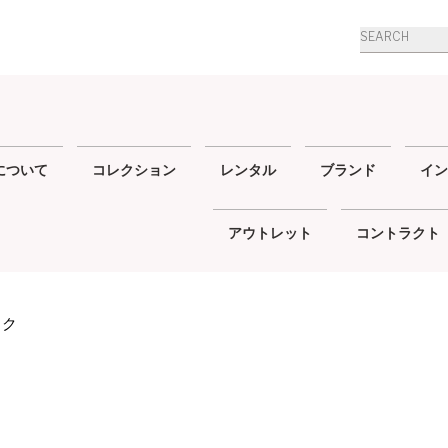
商
品
検
索
について
コレクション
レンタル
ブランド
イン
アウトレット
コントラクト
ック