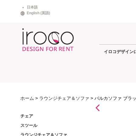
Skip
日本語
to
English
(
英語
)
content
イロコデザイン
ホーム
>
ラウンジチェア＆ソファ
> バルカソファ ブラ
チェア
スツール
ラウンジチェア＆ソファ