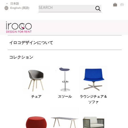
Skip
日本語
(0)
商
to
English
(
英語
)
品
検
content
索
イロコデザインについて
ホーム
>
ラウンジチェア＆ソファ
> セレスコンベックスベンチ ブルー
コレクション
チェア
スツール
ラウンジチェア＆ソファ
プーフ＆ベンチ
チェア
スツール
ラウンジチェア＆
テーブル
ソファ
アウトドア
ライト
LEDファニチャー