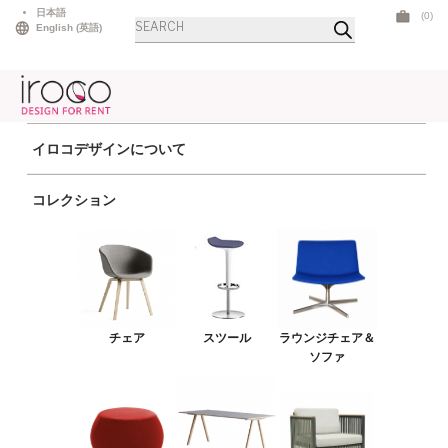
Skip
日本語
(0)
商
to
English
(
英語
)
品
検
content
索
イロコデザインについて
ホーム
>
テーブル
>
ローテーブル
> ディジー50
コレクション
チェア
スツール
ラウンジチェア＆ソファ
プーフ＆ベンチ
チェア
スツール
ラウンジチェア＆
テーブル
ソファ
アウトドア
ライト
LEDファニチャー