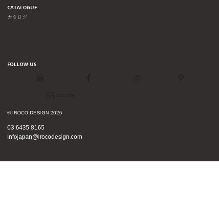
CATALOGUE
カタログ
FOLLOW US
LinkedIn
Facebook
Instagram
Pinterest
Newsletter
© IROCO DESIGN 2026
03 6435 8165
infojapan@irocodesign.com