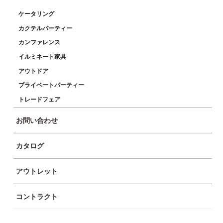
ラージスクエア ブラ
ケータリング
ック
カクテルパーティー
カンファレンス
90×90cmの大きめなブラックの天板はゴールドのベースとの相性抜群。ハイ
イルミネート家具
ブランドイベントやホテル、ダイニング会場まで様々な用途でご利用いただ
アウトドア
けます。
プライベートパーティー
ブランド
トレードフェア
ペドラリ
お問い合わせ
Color
カタログ
アウトレット
コントラクト