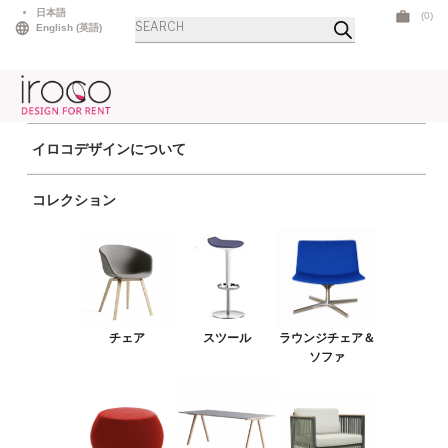
Skip
日本語
(0)
Products
to
English
(
英語
)
search
content
イロコデザインについて
ホーム
>
テーブル
>
ダイニングテーブル
> イノックスダイニング ラージスク
コレクション
エア ブラック
チェア
スツール
ラウンジチェア＆ソファ
チェア
スツール
ラウンジチェア＆
プーフ＆ベンチ
ソファ
テーブル
アウトドア
ライト