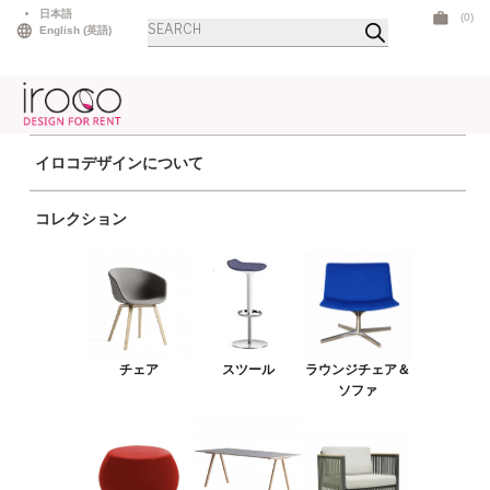
Skip
日本語
(0)
Products
to
English
(
英語
)
search
content
イロコデザインについて
ホーム
>
テーブル
>
ダイニングテーブル
> イノックスダイニング スクエア ブ
コレクション
ラックマーブル
チェア
スツール
ラウンジチェア＆ソファ
チェア
スツール
ラウンジチェア＆
プーフ＆ベンチ
ソファ
テーブル
アウトドア
ライト