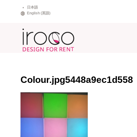
Skip
日本語
to
English
(
英語
)
content
Colour.jpg5448a9ec1d558