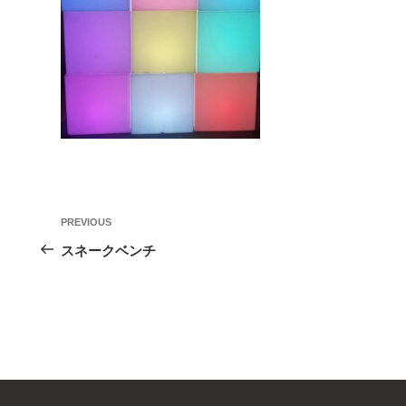
投
Previous
PREVIOUS
稿
Post
スネークベンチ
ナ
ビ
ゲ
ー
シ