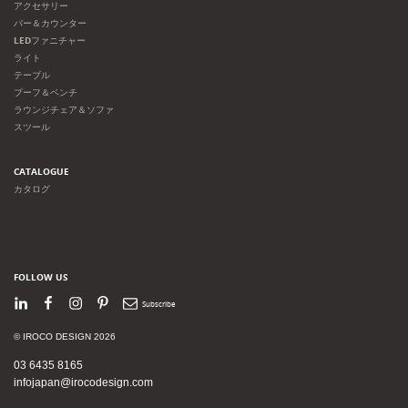
アクセサリー
バー＆カウンター
LEDファニチャー
ライト
テーブル
プーフ＆ベンチ
ラウンジチェア＆ソファ
スツール
CATALOGUE
カタログ
FOLLOW US
LinkedIn
Facebook
Instagram
Pinterest
Newsletter
© IROCO DESIGN 2026
03 6435 8165
infojapan@irocodesign.com