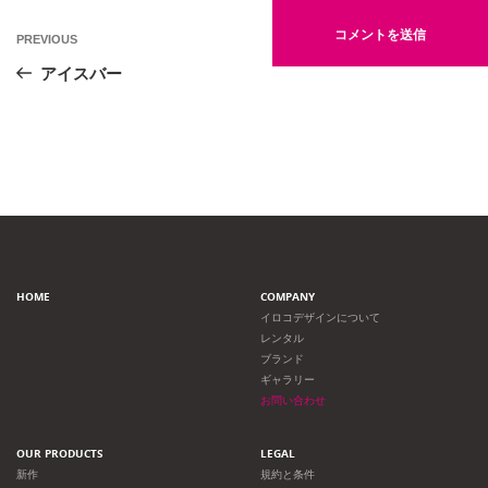
投
Previous
PREVIOUS
Post
稿
アイスバー
ナ
ビ
ゲ
ー
HOME
COMPANY
シ
イロコデザインについて
レンタル
ョ
ブランド
ギャラリー
ン
お問い合わせ
OUR PRODUCTS
LEGAL
新作
規約と条件