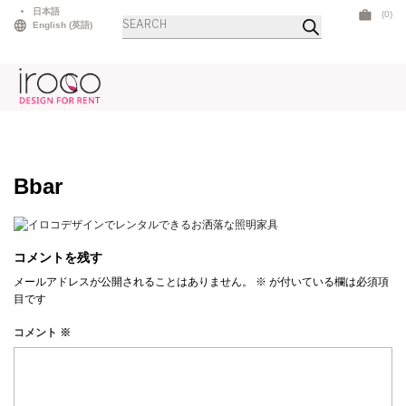
Skip
日本語
(0)
商
to
English
(
英語
)
品
検
content
索
Bbar
コメントを残す
メールアドレスが公開されることはありません。
※
が付いている欄は必須項
目です
コメント
※