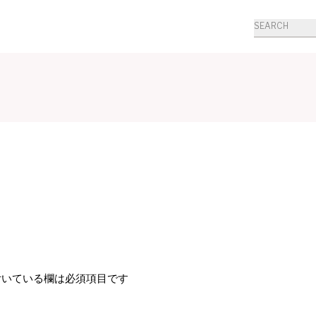
商
品
検
索
いている欄は必須項目です