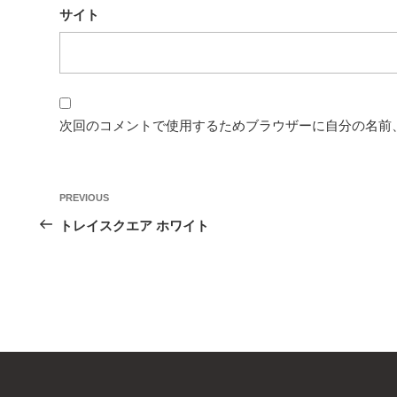
サイト
次回のコメントで使用するためブラウザーに自分の名前
投
Previous
PREVIOUS
稿
Post
トレイスクエア ホワイト
ナ
ビ
ゲ
ー
シ
ョ