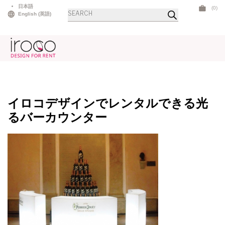
Skip
日本語
(0)
商
to
English
(
英語
)
品
検
content
索
イロコデザインでレンタルできる光
るバーカウンター