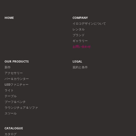
ー
HOME
COMPANY
シ
イロコデザインについて
レンタル
ョ
ブランド
ギャラリー
ン
お問い合わせ
OUR PRODUCTS
LEGAL
新作
規約と条件
アクセサリー
バー＆カウンター
LEDファニチャー
ライト
テーブル
プーフ＆ベンチ
ラウンジチェア＆ソファ
スツール
CATALOGUE
カタログ