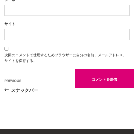
サイト
次回のコメントで使用するためブラウザーに自分の名前、メールアドレス、
サイトを保存する。
投
Previous
PREVIOUS
Post
稿
スナックバー
ナ
ビ
ゲ