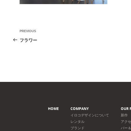
投
Previous
PREVIOUS
稿
Post
フラワー
ナ
ビ
ゲ
ー
シ
ョ
ン
HOME
COMPANY
OUR 
イロコデザインについて
新作
レンタル
アク
ブランド
バー