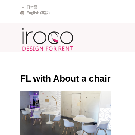
Skip
日本語
to
English
(
英語
)
content
FL with About a chair