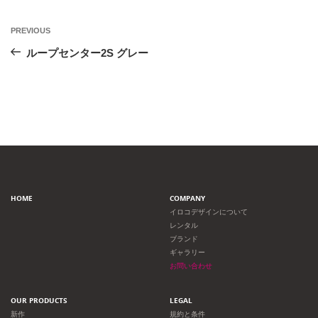
投
Previous
PREVIOUS
Post
稿
ループセンター2S グレー
ナ
ビ
ゲ
ー
HOME
COMPANY
シ
イロコデザインについて
レンタル
ョ
ブランド
ギャラリー
ン
お問い合わせ
OUR PRODUCTS
LEGAL
新作
規約と条件