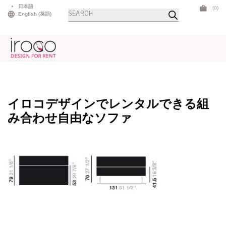
Skip
日本語
(0)
商
to
English
(
英語
)
品
検
content
索
イロコデザインでレンタルできる組
み合わせ自由なソファ