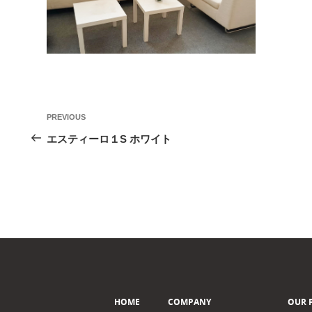
投
Previous
PREVIOUS
稿
Post
エスティーロ１S ホワイト
ナ
ビ
ゲ
ー
シ
ョ
ン
HOME
COMPANY
OUR 