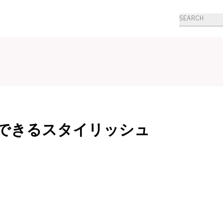
商
品
検
索
できるスタイリッシュ