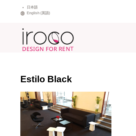
Skip
日本語
to
English
(
英語
)
content
Estilo Black