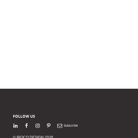
FOLLOW US
LinkedIn
Facebook
Instagram
Pinterest
Newsletter
© IROCO DESIGN 2026