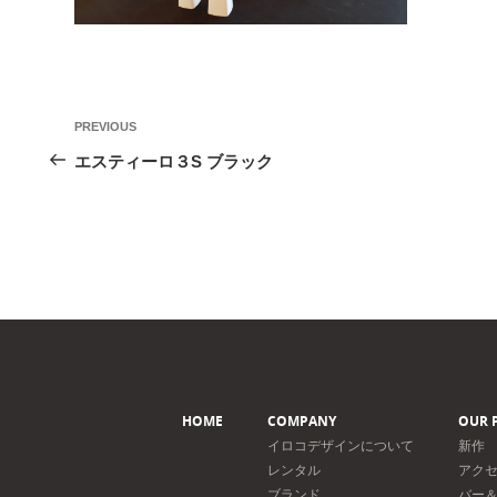
投
Previous
PREVIOUS
稿
Post
エスティーロ３S ブラック
ナ
ビ
ゲ
ー
シ
ョ
ン
HOME
COMPANY
OUR 
イロコデザインについて
新作
レンタル
アク
ブランド
バー