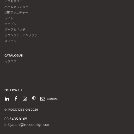
アクセサリー
バー＆カウンター
LEDファニチャー
ライト
テーブル
プーフ＆ベンチ
ラウンジチェア＆ソファ
スツール
CATALOGUE
カタログ
FOLLOW US
LinkedIn
Facebook
Instagram
Pinterest
Newsletter
© IROCO DESIGN 2026
03 6435 8165
infojapan@irocodesign.com