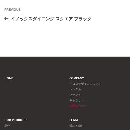
投
Previous
PREVIOUS
Post
稿
イノックスダイニング スクエア ブラック
ナ
ビ
ゲ
ー
HOME
COMPANY
シ
イロコデザインについて
レンタル
ョ
ブランド
ギャラリー
ン
お問い合わせ
OUR PRODUCTS
LEGAL
新作
規約と条件