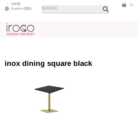
Skip
日本語
(0)
Products
to
English
(
英語
)
search
content
inox dining square black