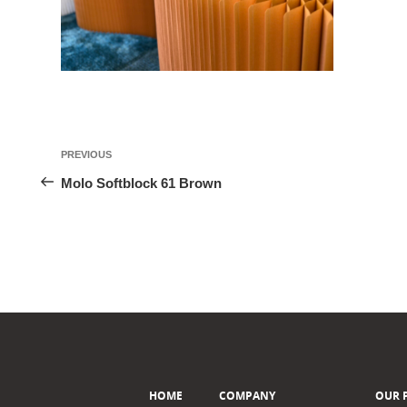
投
Previous
PREVIOUS
稿
Post
Molo Softblock 61 Brown
ナ
ビ
ゲ
ー
シ
ョ
ン
HOME
COMPANY
OUR 