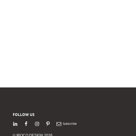
FOLLOW US
LinkedIn
Facebook
Instagram
Pinterest
Newsletter
© IROCO DESIGN 2026