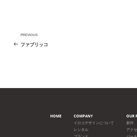
投
Previous
PREVIOUS
稿
Post
ファブリッコ
ナ
ビ
ゲ
ー
シ
ョ
ン
HOME
COMPANY
OUR 
イロコデザインについて
新作
レンタル
アク
ブランド
バー