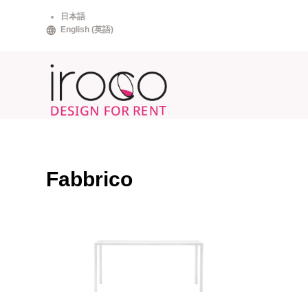
Skip
日本語
to
English
(
英語
)
content
Fabbrico