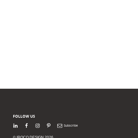
FOLLOW US
LinkedIn
Facebook
Instagram
Pinterest
Newsletter
© IROCO DESIGN 2026