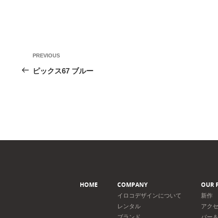
投
Previous
PREVIOUS
稿
Post
ピックス67 ブルー
ナ
ビ
ゲ
ー
シ
ョ
ン
HOME
COMPANY
OUR 
イロコデザインについて
新作
レンタル
アク
ブランド
バー