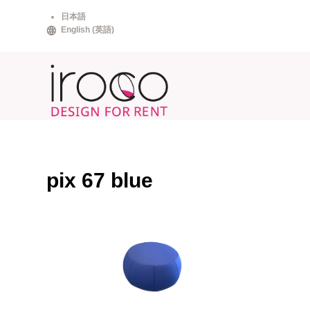
Skip
日本語
to
English
(
英語
)
content
pix 67 blue