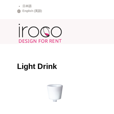
Skip
日本語
to
English
(
英語
)
content
Light Drink