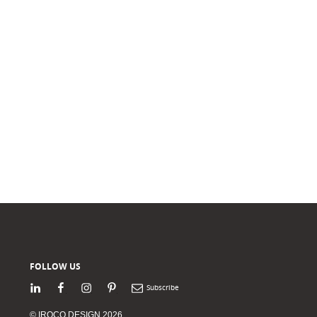
FOLLOW US
LinkedIn
Facebook
Instagram
Pinterest
Newsletter
© IROCO DESIGN 2026