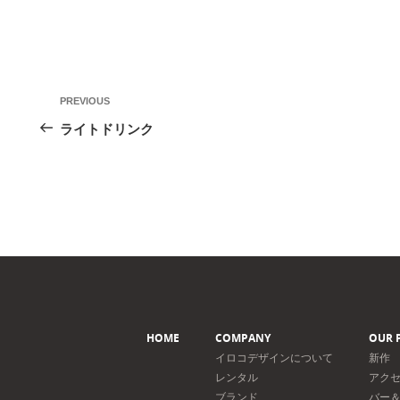
投
Previous
PREVIOUS
稿
Post
ライトドリンク
ナ
ビ
ゲ
ー
シ
ョ
ン
HOME
COMPANY
OUR 
イロコデザインについて
新作
レンタル
アク
ブランド
バー