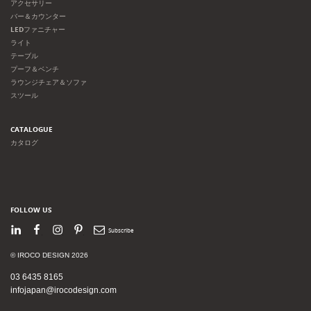
アクセサリー
バー＆カウンター
LEDファニチャー
ライト
テーブル
プーフ＆ベンチ
ラウンジチェア＆ソファ
スツール
CATALOGUE
カタログ
FOLLOW US
LinkedIn
Facebook
Instagram
Pinterest
Newsletter
© IROCO DESIGN 2026
03 6435 8165
infojapan@irocodesign.com