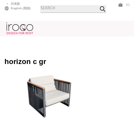
Skip
日本語
(0)
Products
to
English
(
英語
)
search
content
horizon c gr