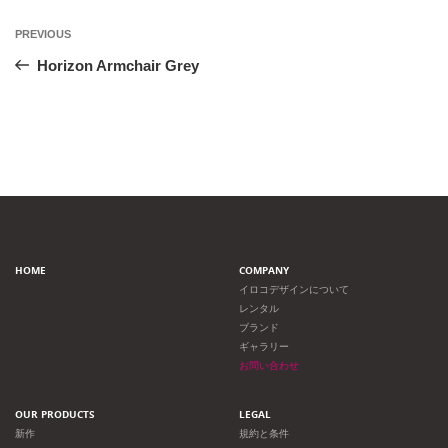
投
Previous
PREVIOUS
Post
稿
Horizon Armchair Grey
ナ
ビ
ゲ
ー
HOME
COMPANY
シ
イロコデザインについて
レンタル
ョ
ブランド
ギャラリー
ン
お問い合わせ
OUR PRODUCTS
LEGAL
新作
規約と条件