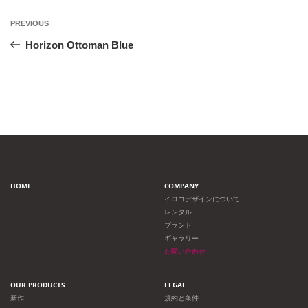
投
Previous
PREVIOUS
Post
稿
Horizon Ottoman Blue
ナ
ビ
ゲ
ー
HOME
COMPANY
シ
イロコデザインについて
レンタル
ョ
ブランド
ギャラリー
ン
お問い合わせ
OUR PRODUCTS
LEGAL
新作
規約と条件