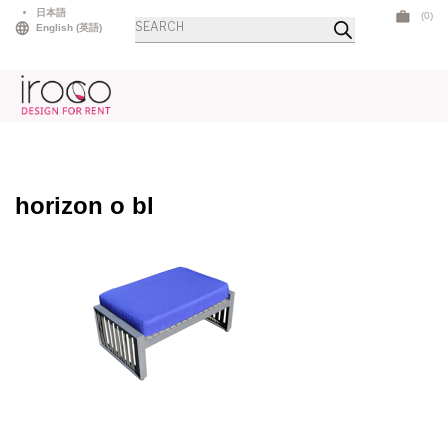
Skip
日本語
(0)
Products
to
English
(
英語
)
search
content
horizon o bl