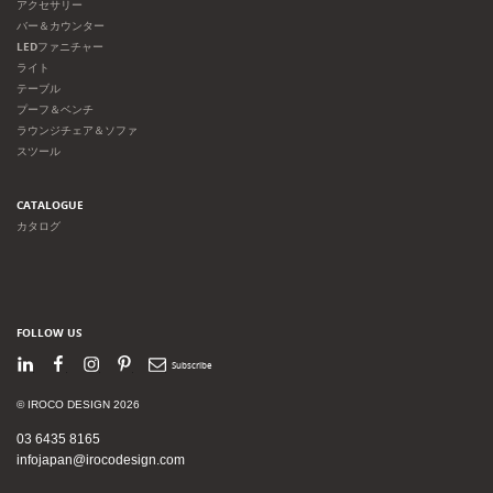
アクセサリー
バー＆カウンター
LEDファニチャー
ライト
テーブル
プーフ＆ベンチ
ラウンジチェア＆ソファ
スツール
CATALOGUE
カタログ
FOLLOW US
LinkedIn
Facebook
Instagram
Pinterest
Newsletter
© IROCO DESIGN 2026
03 6435 8165
infojapan@irocodesign.com