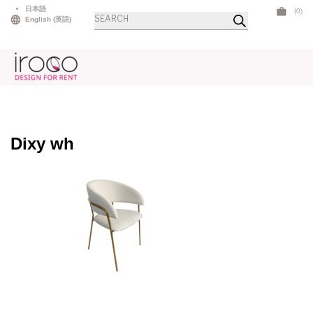
Skip
日本語
(0)
Products
to
English
(
英語
)
search
content
Dixy wh