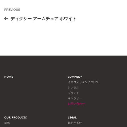
投
Previous
PREVIOUS
Post
稿
ディクシー アームチェア ホワイト
ナ
ビ
ゲ
ー
HOME
COMPANY
シ
イロコデザインについて
レンタル
ョ
ブランド
ギャラリー
ン
お問い合わせ
OUR PRODUCTS
LEGAL
新作
規約と条件