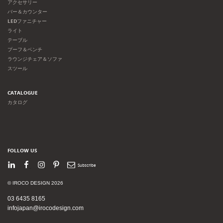
アクセサリー
バー＆カウンター
LEDファニチャー
ライト
テーブル
プーフ＆ベンチ
ラウンジチェア＆ソファ
スツール
CATALOGUE
カタログ
FOLLOW US
LinkedIn
Facebook
Instagram
Pinterest
Newsletter
© IROCO DESIGN 2026
03 6435 8165
infojapan@irocodesign.com