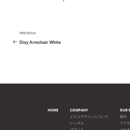
投
Previous
PREVIOUS
稿
Post
Dixy Armchair White
ナ
ビ
ゲ
ー
シ
ョ
ン
HOME
COMPANY
OUR 
イロコデザインについて
新作
レンタル
アク
ブランド
バー