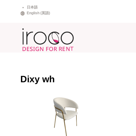
Skip
日本語
to
English
(
英語
)
content
Dixy wh