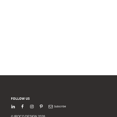
FOLLOW US
LinkedIn
Facebook
Instagram
Pinterest
Newsletter
© IROCO DESIGN 2026