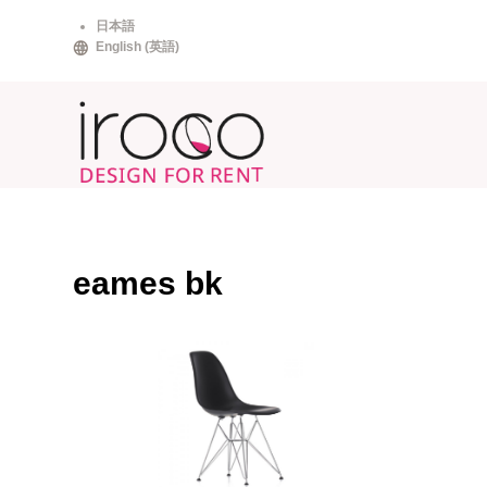
Skip
日本語
to
English
(
英語
)
content
eames bk