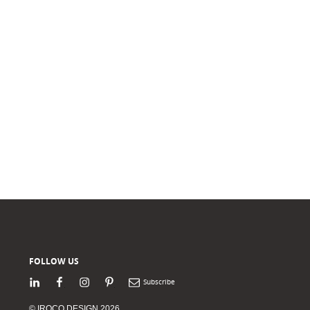
FOLLOW US
LinkedIn
Facebook
Instagram
Pinterest
Newsletter
© IROCO DESIGN 2026