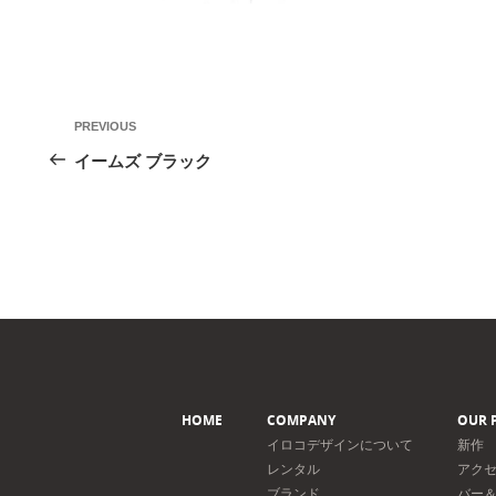
投
Previous
PREVIOUS
稿
Post
イームズ ブラック
ナ
ビ
ゲ
ー
シ
ョ
ン
HOME
COMPANY
OUR 
イロコデザインについて
新作
レンタル
アク
ブランド
バー