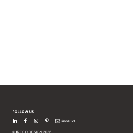
FOLLOW US
LinkedIn
Facebook
Instagram
Pinterest
Newsletter
© IROCO DESIGN 2026