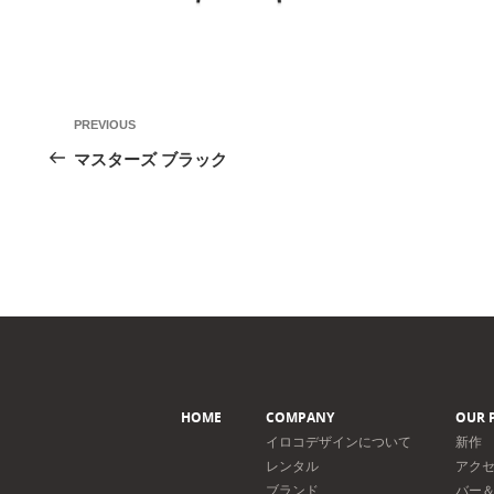
投
Previous
PREVIOUS
稿
Post
マスターズ ブラック
ナ
ビ
ゲ
ー
シ
ョ
ン
HOME
COMPANY
OUR 
イロコデザインについて
新作
レンタル
アク
ブランド
バー