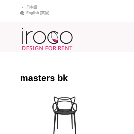
Skip
日本語
to
English
(
英語
)
content
masters bk