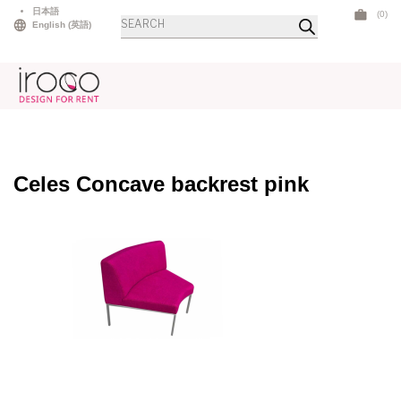
Skip
日本語
(0)
商
to
English
(
英語
)
品
検
content
索
Celes Concave backrest pink