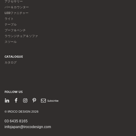
アクセサリー
バー＆カウンター
LEDファニチャー
ライト
テーブル
プーフ＆ベンチ
ラウンジチェア＆ソファ
スツール
CATALOGUE
カタログ
FOLLOW US
LinkedIn
Facebook
Instagram
Pinterest
Newsletter
© IROCO DESIGN 2026
03 6435 8165
infojapan@irocodesign.com