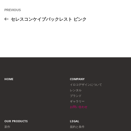
投
Previous
PREVIOUS
Post
稿
セレスコンケイブバックレスト ピンク
ナ
ビ
ゲ
ー
HOME
COMPANY
シ
イロコデザインについて
レンタル
ョ
ブランド
ギャラリー
ン
お問い合わせ
OUR PRODUCTS
LEGAL
新作
規約と条件