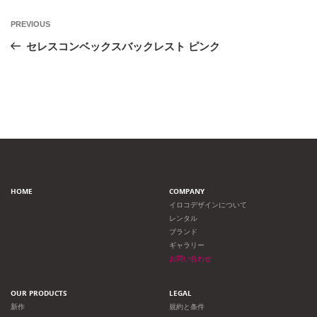
投
Previous
PREVIOUS
Post
稿
セレスコンベックスバックレスト ピンク
ナ
ビ
ゲ
ー
HOME
COMPANY
シ
イロコデザインについて
レンタル
ョ
ブランド
ギャラリー
ン
お問い合わせ
OUR PRODUCTS
LEGAL
新作
規約と条件