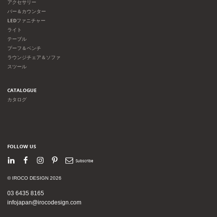
アクセサリー
バー＆カウンター
LEDファニチャー
ライト
テーブル
プーフ＆ベンチ
ラウンジチェア＆ソファ
スツール
CATALOGUE
カタログ
FOLLOW US
LinkedIn
Facebook
Instagram
Pinterest
Newsletter
© IROCO DESIGN 2026
03 6435 8165
infojapan@irocodesign.com