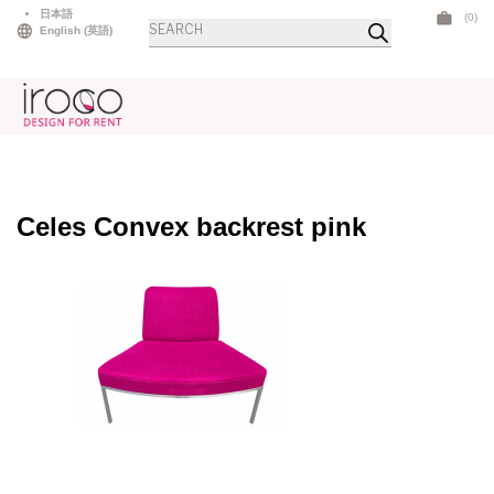
Skip
日本語
(0)
商
to
English
(
英語
)
品
検
content
索
Celes Convex backrest pink