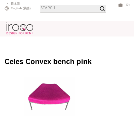
Skip
日本語
(0)
商
to
English
(
英語
)
品
検
content
索
Celes Convex bench pink