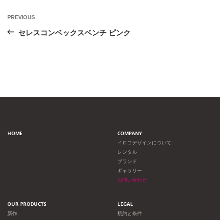
投
Previous
PREVIOUS
Post
稿
セレスコンベックスベンチ ピンク
ナ
ビ
ゲ
ー
HOME
COMPANY
シ
イロコデザインについて
レンタル
ョ
ブランド
ギャラリー
ン
お問い合わせ
OUR PRODUCTS
LEGAL
新作
規約と条件