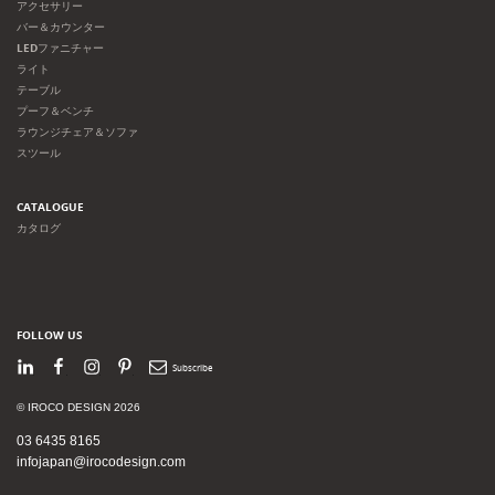
アクセサリー
バー＆カウンター
LEDファニチャー
ライト
テーブル
プーフ＆ベンチ
ラウンジチェア＆ソファ
スツール
CATALOGUE
カタログ
FOLLOW US
LinkedIn
Facebook
Instagram
Pinterest
Newsletter
© IROCO DESIGN 2026
03 6435 8165
infojapan@irocodesign.com