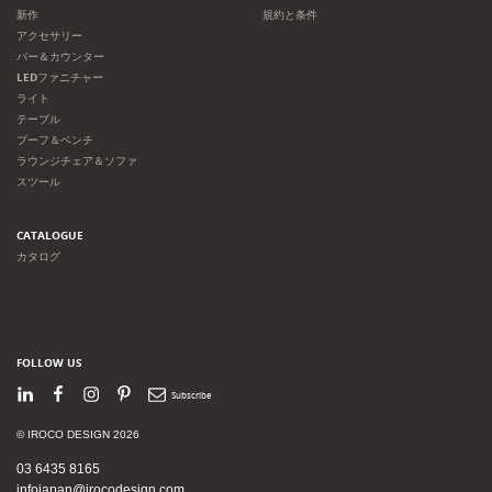
新作
規約と条件
アクセサリー
バー＆カウンター
LEDファニチャー
ライト
テーブル
プーフ＆ベンチ
ラウンジチェア＆ソファ
スツール
CATALOGUE
カタログ
FOLLOW US
LinkedIn
Facebook
Instagram
Pinterest
Newsletter
© IROCO DESIGN 2026
03 6435 8165
infojapan@irocodesign.com