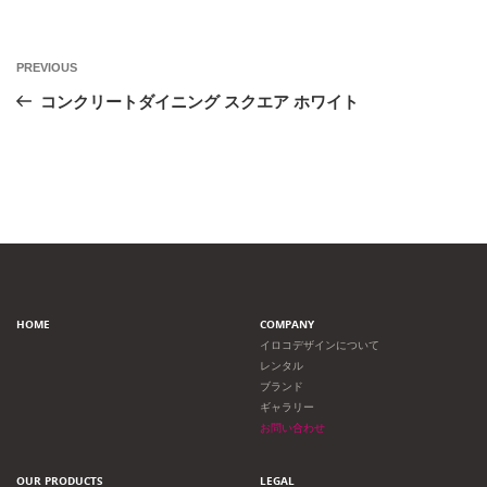
投
Previous
PREVIOUS
Post
稿
コンクリートダイニング スクエア ホワイト
ナ
ビ
ゲ
ー
HOME
COMPANY
シ
イロコデザインについて
レンタル
ョ
ブランド
ギャラリー
ン
お問い合わせ
OUR PRODUCTS
LEGAL