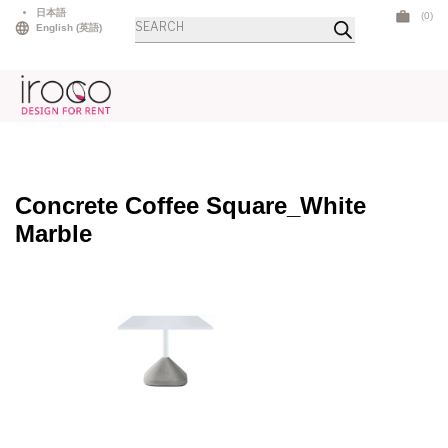
Skip
日本語
(0)
商
to
English
(
英語
)
品
検
content
索
Concrete Coffee Square_White
Marble