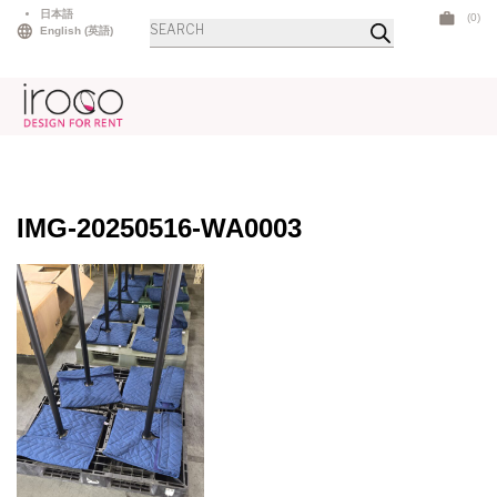
Skip
日本語
(0)
商
to
English
(
英語
)
品
検
content
索
IMG-20250516-WA0003