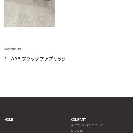
投
Previous
PREVIOUS
Post
稿
AAS ブラックファブリック
ナ
ビ
ゲ
ー
HOME
COMPANY
シ
イロコデザインについて
レンタル