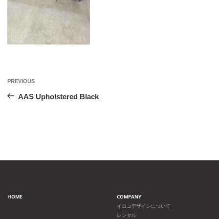
投
Previous
PREVIOUS
Post
稿
AAS Upholstered Black
ナ
ビ
ゲ
ー
HOME
COMPANY
シ
イロコデザインについて
レンタル