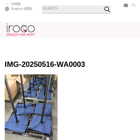
Skip
日本語
(0)
商
to
English
(
英語
)
品
検
content
索
IMG-20250516-WA0003