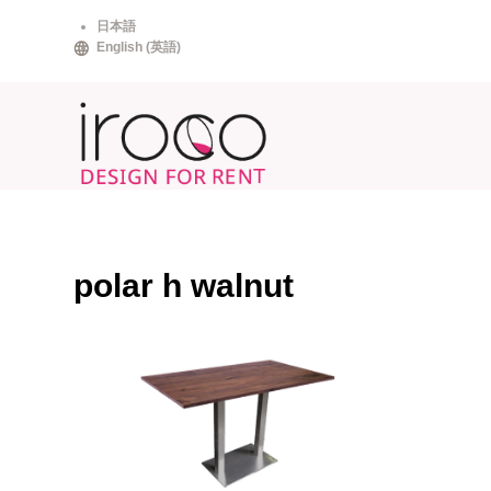
Skip
日本語
to
English
(
英語
)
content
polar h walnut