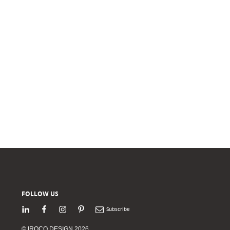
FOLLOW US
LinkedIn
Facebook
Instagram
Pinterest
Newsletter
© IROCO DESIGN 2026