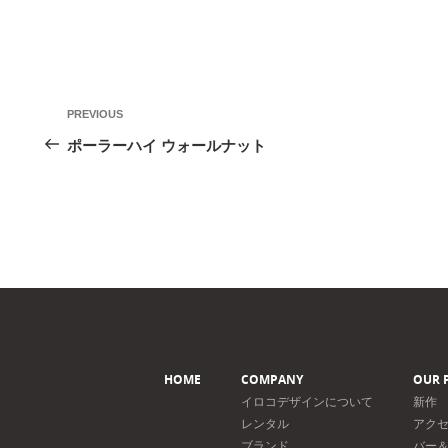
投
Previous
PREVIOUS
稿
Post
ポーラーハイ ウォールナット
ナ
ビ
ゲ
ー
シ
ョ
ン
HOME
COMPANY
OUR 
イロコデザインについて
新作
レンタル
アク
ブランド
バー