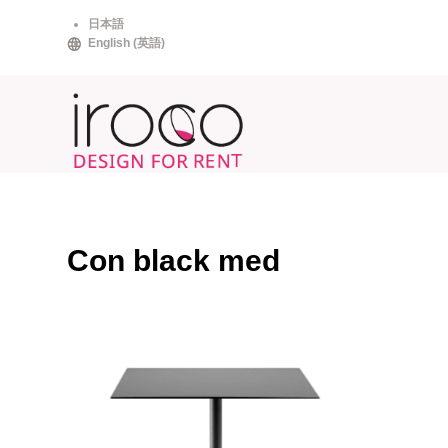
Skip
日本語
to
English
(
英語
)
content
Con black med