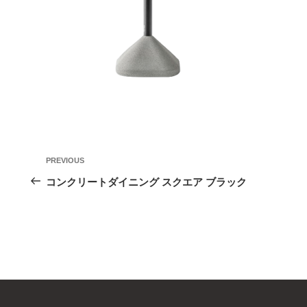
投
Previous
PREVIOUS
稿
Post
コンクリートダイニング スクエア ブラック
ナ
ビ
ゲ
ー
シ
ョ