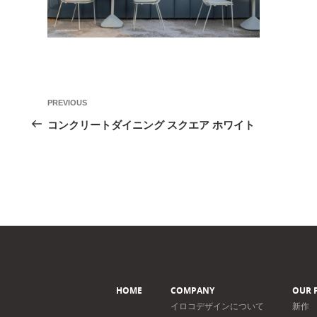
投
Previous
PREVIOUS
稿
Post
コンクリートダイニング スクエア ホワイト
ナ
ビ
ゲ
ー
シ
ョ
ン
HOME
COMPANY
OUR 
イロコデザインについて
新作