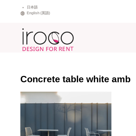
Skip
日本語
to
English
(
英語
)
content
Concrete table white amb