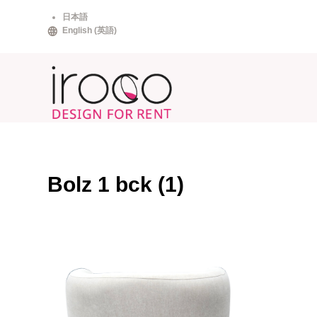
Skip
日本語
to
English
(
英語
)
content
Bolz 1 bck (1)