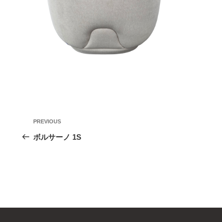
投
Previous
PREVIOUS
稿
Post
ボルサーノ 1S
ナ
ビ
ゲ
ー
シ