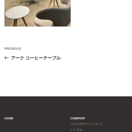
投
Previous
PREVIOUS
Post
稿
アーク コーヒーテーブル
ナ
ビ
ゲ
ー
HOME
COMPANY
シ
イロコデザインについて
レンタル