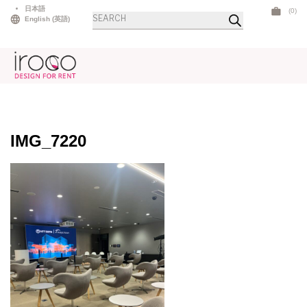
Skip
日本語
(0)
商
to
English
(
英語
)
品
検
content
索
IMG_7220