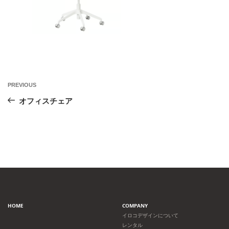
投
Previous
PREVIOUS
Post
稿
オフィスチェア
ナ
ビ
ゲ
ー
HOME
COMPANY
シ
イロコデザインについて
レンタル