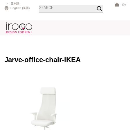
Skip
日本語
(0)
商
to
English
(
英語
)
品
検
content
索
Jarve-office-chair-IKEA