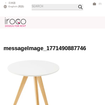
Skip
日本語
(0)
商
to
English
(
英語
)
品
検
content
索
messageImage_1771490887746