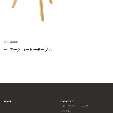
投
Previous
PREVIOUS
Post
稿
アーク コーヒーテーブル
ナ
ビ
ゲ
ー
HOME
COMPANY
シ
イロコデザインについて
レンタル