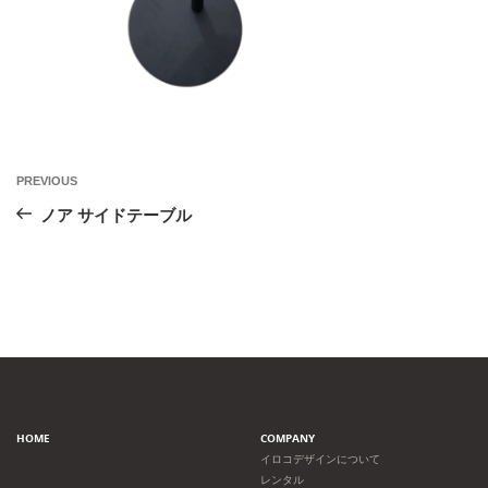
投
Previous
PREVIOUS
Post
稿
ノア サイドテーブル
ナ
ビ
ゲ
ー
HOME
COMPANY
シ
イロコデザインについて
レンタル