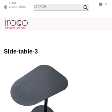
Skip
日本語
(0)
商
to
English
(
英語
)
品
検
content
索
Side-table-3