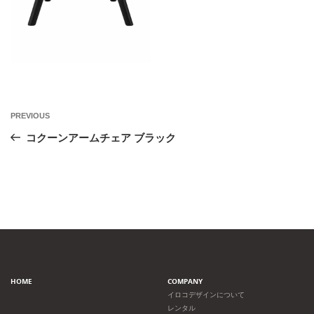
投
Previous
PREVIOUS
Post
稿
コクーンアームチェア ブラック
ナ
ビ
ゲ
ー
HOME
COMPANY
シ
イロコデザインについて
レンタル