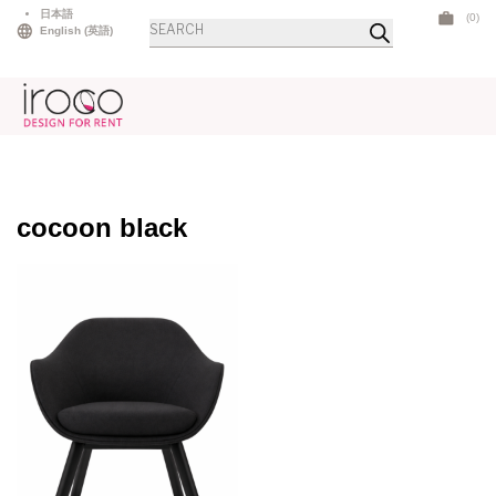
Skip
日本語
(0)
商
to
English
(
英語
)
品
検
content
索
cocoon black