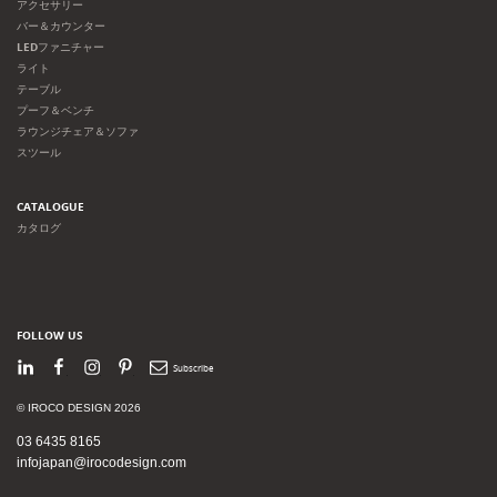
アクセサリー
バー＆カウンター
LEDファニチャー
ライト
テーブル
プーフ＆ベンチ
ラウンジチェア＆ソファ
スツール
CATALOGUE
カタログ
FOLLOW US
LinkedIn
Facebook
Instagram
Pinterest
Newsletter
© IROCO DESIGN 2026
03 6435 8165
infojapan@irocodesign.com