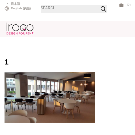
Skip
日本語
(0)
商
to
English
(
英語
)
品
検
content
索
1