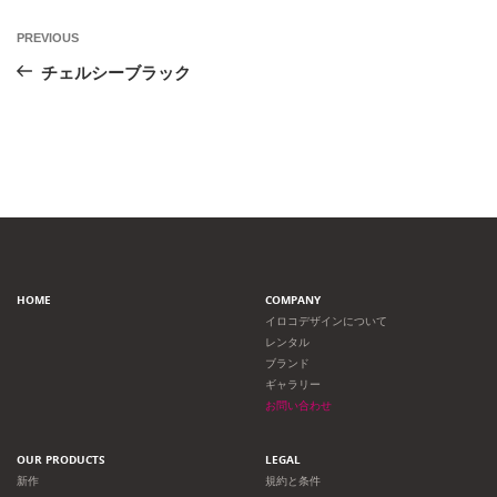
投
Previous
PREVIOUS
Post
稿
チェルシーブラック
ナ
ビ
ゲ
ー
HOME
COMPANY
シ
イロコデザインについて
レンタル
ョ
ブランド
ギャラリー
ン
お問い合わせ
OUR PRODUCTS
LEGAL
新作
規約と条件