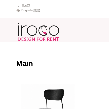
Skip
日本語
to
English
(
英語
)
content
Main