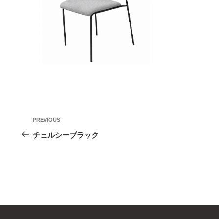
投
Previous
PREVIOUS
稿
Post
チェルシーブラック
ナ
ビ
ゲ
ー
シ